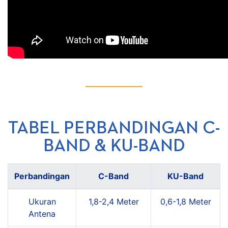
TABEL PERBANDINGAN C-
BAND & KU-BAND
Perbandingan
C-Band
KU-Band
Ukuran
1,8-2,4 Meter
0,6-1,8 Meter
Antena